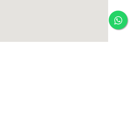
 Miguel
97
004-7595